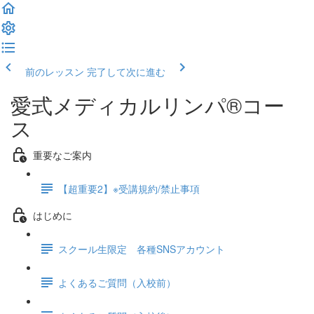
前のレッスン
完了して次に進む
愛式メディカルリンパ®コー
ス
重要なご案内
【超重要2】※受講規約/禁止事項
はじめに
スクール生限定 各種SNSアカウント
よくあるご質問（入校前）