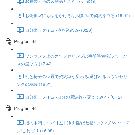
お着替え時の必需品とこだわり (9:19)
お化粧室にも命をかける/お化粧室で契約を取る (19:07)
自分癒しタイム -魂を込める- (6:28)
Program 45
ワンランク上のカウンセリングの事前準備物/フットバ
スの選び方 (17:42)
机と椅子の位置で契約率が変わる/選ばれるカウンセリ
ングの秘訣 (16:21)
自分癒しタイム -自分の周波数を変えてみる- (6:12)
Program 46
指の不調リンパ【左】冷え性/ばね指/リウマチ/へバーデ
ン/こわばり (16:05)