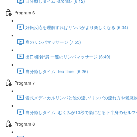
自分癒しタイム -aroma- (6:12)
Program 6​
好転反応を理解すればリンパがより楽しくなる (6:34)
肩のリンパマッサージ (7:55)
出口/鎖骨/肩 一連のリンパマッサージ (6:49)
自分癒しタイム -tea time- (6:26)
Program 7
愛式メディカルリンパと他の違い/リンパの流れ方や老廃物の層 
自分癒しタイム -むくみが10秒で楽になる下半身のセルフケア-
Program 8