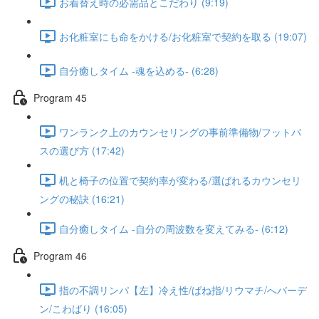
お着替え時の必需品とこだわり (9:19)
お化粧室にも命をかける/お化粧室で契約を取る (19:07)
自分癒しタイム -魂を込める- (6:28)
Program 45
ワンランク上のカウンセリングの事前準備物/フットバ
スの選び方 (17:42)
机と椅子の位置で契約率が変わる/選ばれるカウンセリ
ングの秘訣 (16:21)
自分癒しタイム -自分の周波数を変えてみる- (6:12)
Program 46
指の不調リンパ【左】冷え性/ばね指/リウマチ/へバーデ
ン/こわばり (16:05)