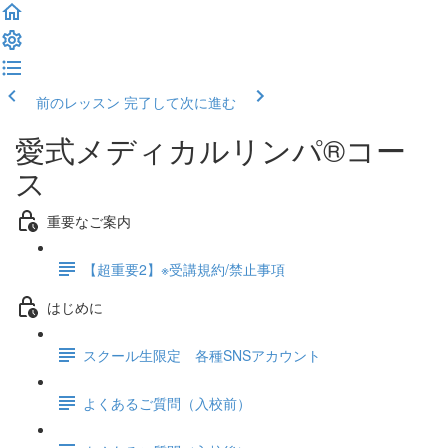
前のレッスン
完了して次に進む
愛式メディカルリンパ®コー
ス
重要なご案内
【超重要2】※受講規約/禁止事項
はじめに
スクール生限定 各種SNSアカウント
よくあるご質問（入校前）