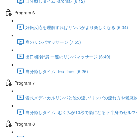
自分癒しタイム -aroma- (6:12)
Program 6​
好転反応を理解すればリンパがより楽しくなる (6:34)
肩のリンパマッサージ (7:55)
出口/鎖骨/肩 一連のリンパマッサージ (6:49)
自分癒しタイム -tea time- (6:26)
Program 7
愛式メディカルリンパと他の違い/リンパの流れ方や老廃物の層 
自分癒しタイム -むくみが10秒で楽になる下半身のセルフケア-
Program 8