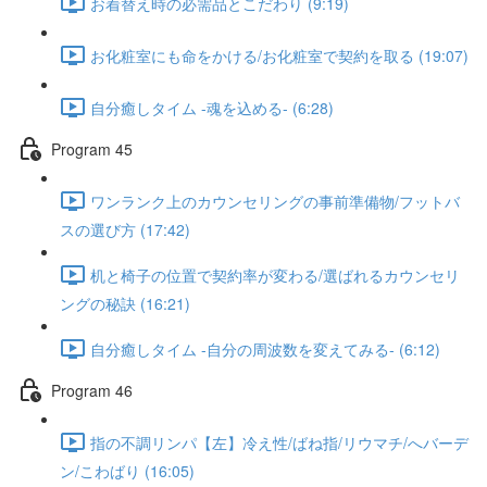
お着替え時の必需品とこだわり (9:19)
お化粧室にも命をかける/お化粧室で契約を取る (19:07)
自分癒しタイム -魂を込める- (6:28)
Program 45
ワンランク上のカウンセリングの事前準備物/フットバ
スの選び方 (17:42)
机と椅子の位置で契約率が変わる/選ばれるカウンセリ
ングの秘訣 (16:21)
自分癒しタイム -自分の周波数を変えてみる- (6:12)
Program 46
指の不調リンパ【左】冷え性/ばね指/リウマチ/へバーデ
ン/こわばり (16:05)