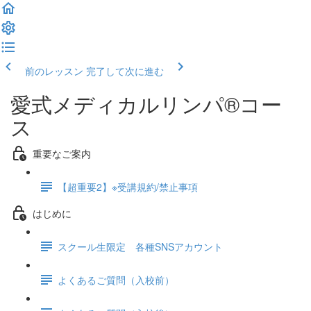
前のレッスン
完了して次に進む
愛式メディカルリンパ®コー
ス
重要なご案内
【超重要2】※受講規約/禁止事項
はじめに
スクール生限定 各種SNSアカウント
よくあるご質問（入校前）