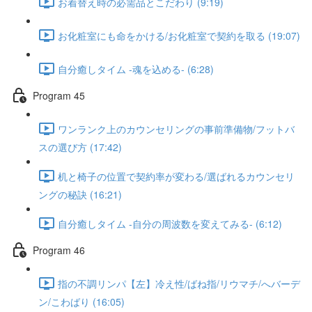
お着替え時の必需品とこだわり (9:19)
お化粧室にも命をかける/お化粧室で契約を取る (19:07)
自分癒しタイム -魂を込める- (6:28)
Program 45
ワンランク上のカウンセリングの事前準備物/フットバ
スの選び方 (17:42)
机と椅子の位置で契約率が変わる/選ばれるカウンセリ
ングの秘訣 (16:21)
自分癒しタイム -自分の周波数を変えてみる- (6:12)
Program 46
指の不調リンパ【左】冷え性/ばね指/リウマチ/へバーデ
ン/こわばり (16:05)