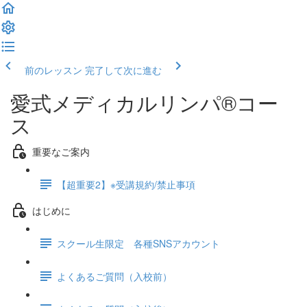
前のレッスン
完了して次に進む
愛式メディカルリンパ®コー
ス
重要なご案内
【超重要2】※受講規約/禁止事項
はじめに
スクール生限定 各種SNSアカウント
よくあるご質問（入校前）