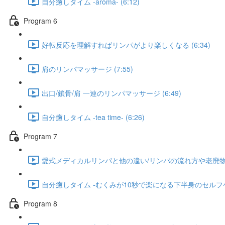
自分癒しタイム -aroma- (6:12)
Program 6​
好転反応を理解すればリンパがより楽しくなる (6:34)
肩のリンパマッサージ (7:55)
出口/鎖骨/肩 一連のリンパマッサージ (6:49)
自分癒しタイム -tea time- (6:26)
Program 7
愛式メディカルリンパと他の違い/リンパの流れ方や老廃物の層 
自分癒しタイム -むくみが10秒で楽になる下半身のセルフケア-
Program 8