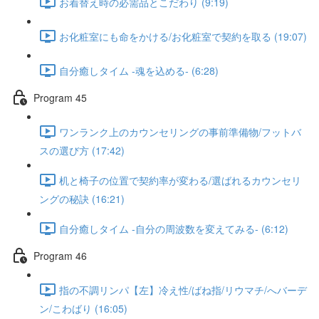
お着替え時の必需品とこだわり (9:19)
お化粧室にも命をかける/お化粧室で契約を取る (19:07)
自分癒しタイム -魂を込める- (6:28)
Program 45
ワンランク上のカウンセリングの事前準備物/フットバ
スの選び方 (17:42)
机と椅子の位置で契約率が変わる/選ばれるカウンセリ
ングの秘訣 (16:21)
自分癒しタイム -自分の周波数を変えてみる- (6:12)
Program 46
指の不調リンパ【左】冷え性/ばね指/リウマチ/へバーデ
ン/こわばり (16:05)