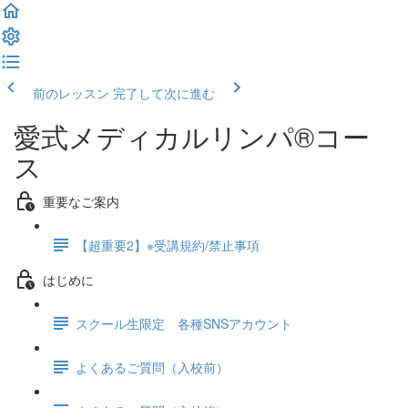
前のレッスン
完了して次に進む
愛式メディカルリンパ®コー
ス
重要なご案内
【超重要2】※受講規約/禁止事項
はじめに
スクール生限定 各種SNSアカウント
よくあるご質問（入校前）