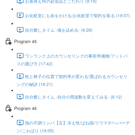
お着替え時の必需品とこだわり (9:19)
お化粧室にも命をかける/お化粧室で契約を取る (19:07)
自分癒しタイム -魂を込める- (6:28)
Program 45
ワンランク上のカウンセリングの事前準備物/フットバ
スの選び方 (17:42)
机と椅子の位置で契約率が変わる/選ばれるカウンセリ
ングの秘訣 (16:21)
自分癒しタイム -自分の周波数を変えてみる- (6:12)
Program 46
指の不調リンパ【左】冷え性/ばね指/リウマチ/へバーデ
ン/こわばり (16:05)