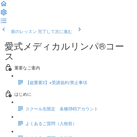
前のレッスン
完了して次に進む
愛式メディカルリンパ®コー
ス
重要なご案内
【超重要2】※受講規約/禁止事項
はじめに
スクール生限定 各種SNSアカウント
よくあるご質問（入校前）