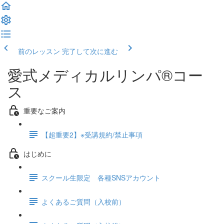
前のレッスン
完了して次に進む
愛式メディカルリンパ®コー
ス
重要なご案内
【超重要2】※受講規約/禁止事項
はじめに
スクール生限定 各種SNSアカウント
よくあるご質問（入校前）