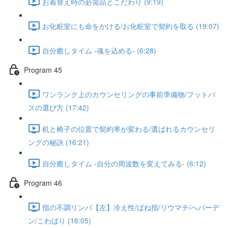
お着替え時の必需品とこだわり (9:19)
お化粧室にも命をかける/お化粧室で契約を取る (19:07)
自分癒しタイム -魂を込める- (6:28)
Program 45
ワンランク上のカウンセリングの事前準備物/フットバ
スの選び方 (17:42)
机と椅子の位置で契約率が変わる/選ばれるカウンセリ
ングの秘訣 (16:21)
自分癒しタイム -自分の周波数を変えてみる- (6:12)
Program 46
指の不調リンパ【左】冷え性/ばね指/リウマチ/へバーデ
ン/こわばり (16:05)